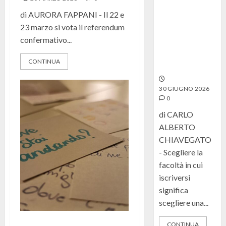
Summer School
di AURORA FAPPANI - Il 22 e
in Economia, tre
23 marzo si vota il referendum
giorni alla
confermativo...
scoperta della
proposta
CONTINUA
UniCatt
30 GIUGNO 2026
0
di CARLO
ALBERTO
CHIAVEGATO
- Scegliere la
facoltà in cui
iscriversi
significa
scegliere una...
Energia
CONTINUA