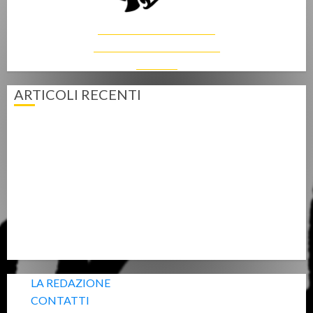
Associazione QUINDIE
Informare e Comunicare
giovane
ARTICOLI RECENTI
Summer School in Economia, tre giorni alla scoperta della
proposta UniCatt
Spazio Agio, ascolto (e accoglienza) senza filtri
Energia solidale, Cremona presenta la sua Comunità
energetica rinnovabile
La Culla per la Vita, perché l’amore ha tante scelte
“Villaggio futuro”: giovani in tenda (quasi), ma con le idee
ben piantate
LA REDAZIONE
CONTATTI