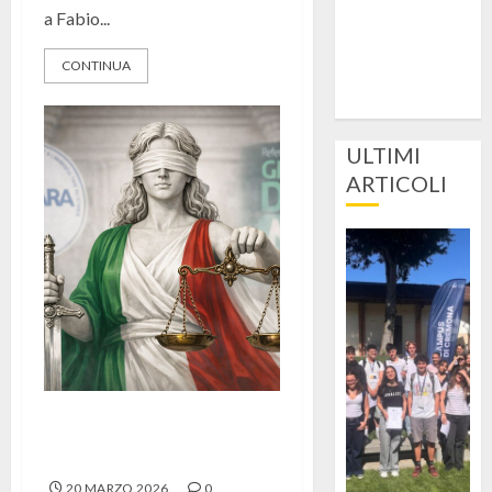
a Fabio...
CONTINUA
ULTIMI
ARTICOLI
Referendum giustizia, giovani
avvocati per il Sì e per il No
20 MARZO 2026
0