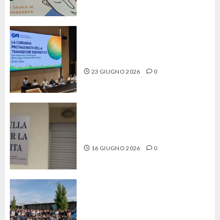
Energia solidale, Cremona presenta la
sua Comunità energetica rinnovabile
23 GIUGNO 2026
0
La Culla per la Vita, perché l’amore ha
tante scelte
16 GIUGNO 2026
0
“Villaggio futuro”: giovani in tenda
(quasi), ma con le idee ben piantate